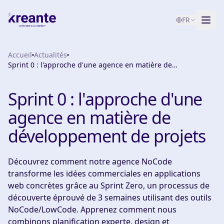
FR
Accueil
Services
Actualités
Sprint 0 : l'approche d'une agence en matière de
développement de projets
Blog
NOUVEAU
Sprint 0 : l'approche d'une
À propos
agence en matière de
Test de maturité IA
développement de projets
Contact
Découvrez comment notre agence NoCode
transforme les idées commerciales en applications
web concrètes grâce au Sprint Zero, un processus de
découverte éprouvé de 3 semaines utilisant des outils
NoCode/LowCode. Apprenez comment nous
combinons planification experte, design et