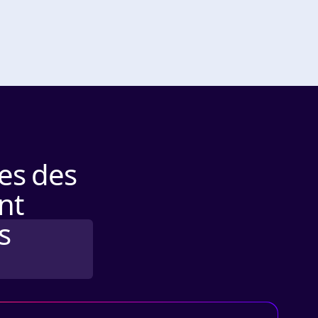
es des
nt
s