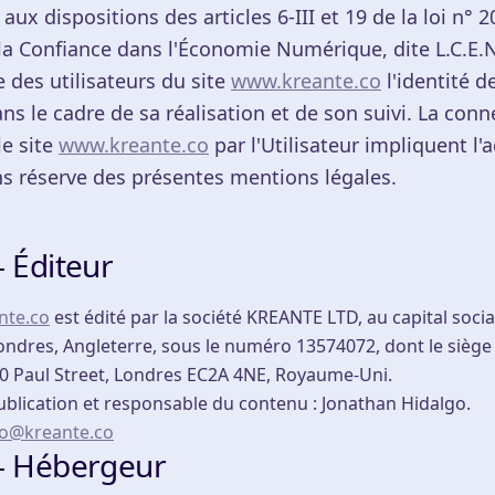
x dispositions des articles 6-III et 19 de la loi n° 
la Confiance dans l'Économie Numérique, dite L.C.E.N.
 des utilisateurs du site
www.kreante.co
l'identité d
ns le cadre de sa réalisation et de son suivi. La conn
le site
www.kreante.co
par l'Utilisateur impliquent l'
ns réserve des présentes mentions légales.
— Éditeur
nte.co
est édité par la société KREANTE LTD, au capital socia
ndres, Angleterre, sous le numéro 13574072, dont le siège s
-90 Paul Street, Londres EC2A 4NE, Royaume-Uni.
ublication et responsable du contenu : Jonathan Hidalgo.
to@kreante.co
 — Hébergeur