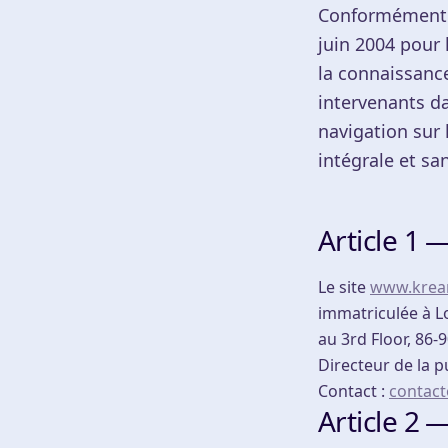
Conformément au
juin 2004 pour 
la connaissance
intervenants da
navigation sur 
intégrale et sa
Article 1 
Le site
www.krea
immatriculée à Lo
au 3rd Floor, 86
Directeur de la p
Contact :
contac
Article 2