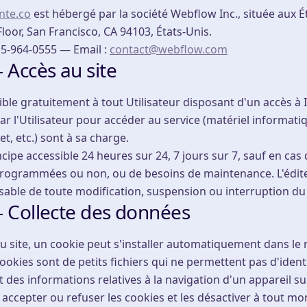
nte.co
est hébergé par la société Webflow Inc., située aux É
Floor, San Francisco, CA 94103, États-Unis.
15-964-0555 — Email :
contact@webflow.com
— Accès au site
sible gratuitement à tout Utilisateur disposant d'un accès à 
ar l'Utilisateur pour accéder au service (matériel informatiqu
t, etc.) sont à sa charge.
incipe accessible 24 heures sur 24, 7 jours sur 7, sauf en cas
programmées ou non, ou de besoins de maintenance. L'édite
able de toute modification, suspension ou interruption du 
— Collecte des données
 du site, un cookie peut s'installer automatiquement dans le
 cookies sont de petits fichiers qui ne permettent pas d'identi
 des informations relatives à la navigation d'un appareil sur 
t accepter ou refuser les cookies et les désactiver à tout mo