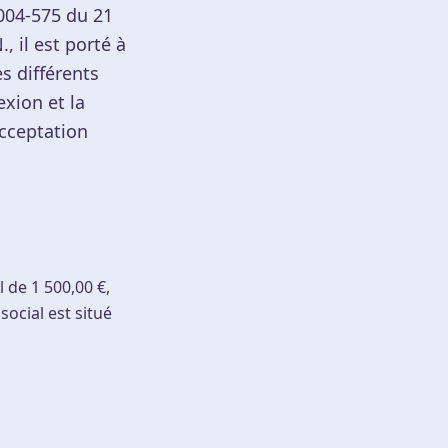
2004-575 du 21
, il est porté à
es différents
exion et la
acceptation
l de 1 500,00 €,
ocial est situé