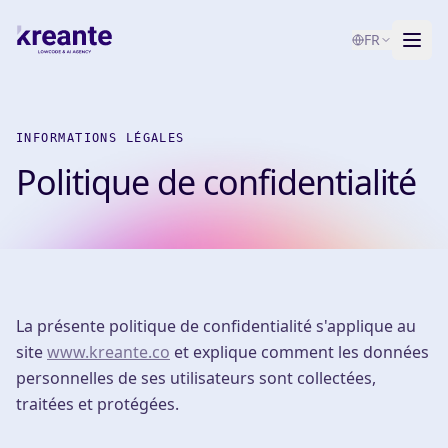
FR
Services
INFORMATIONS LÉGALES
Blog
NOUVEAU
Politique de confidentialité
À propos
Test de maturité IA
Contact
La présente politique de confidentialité s'applique au
site
www.kreante.co
et explique comment les données
personnelles de ses utilisateurs sont collectées,
traitées et protégées.