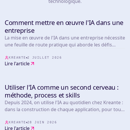
technologique.
Comment mettre en œuvre l'IA dans une
TOOLS
entreprise
La mise en œuvre de l'IA dans une entreprise nécessite
une feuille de route pratique qui aborde les défis
opérationnels réels.
KREANTE
2 JUILLET 2026
Lire l'article
Utiliser l'IA comme un second cerveau :
TOOLS
méthode, process et skills
Depuis 2024, on utilise l'IA au quotidien chez Kreante :
dans la construction de chaque application, pour tous
nos clients. Aujourd'hui, que les produits qu'on
développe embarquent de l'IA ou non, toute l'équipe
KREANTE
28 JUIN 2026
Lire l'article