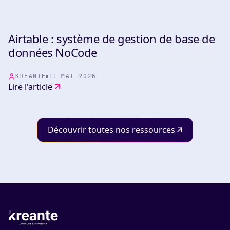
bénéficie de notre maîtrise de ces outils.
Airtable : système de gestion de base de
TOOLS
données NoCode
KREANTE
11 MAI 2026
Lire l'article
Découvrir toutes nos ressources