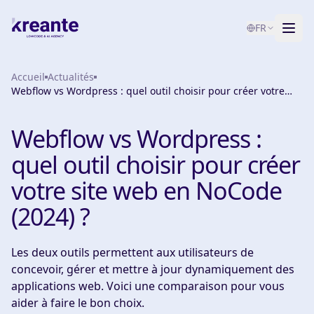
FR
Accueil
Services
Actualités
Webflow vs Wordpress : quel outil choisir pour créer votre
site web en NoCode (2024) ?
Blog
NOUVEAU
Webflow vs Wordpress :
À propos
quel outil choisir pour créer
Test de maturité IA
votre site web en NoCode
(2024) ?
Contact
Les deux outils permettent aux utilisateurs de
concevoir, gérer et mettre à jour dynamiquement des
applications web. Voici une comparaison pour vous
aider à faire le bon choix.