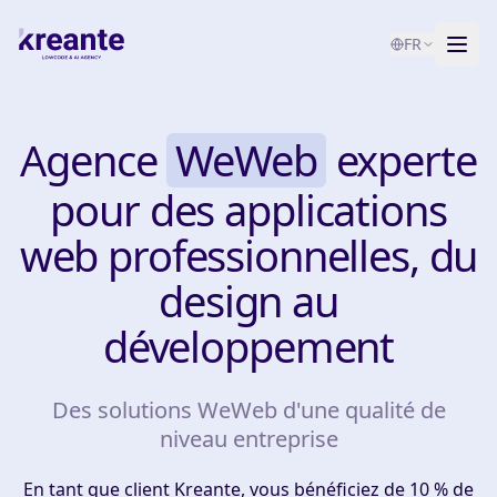
FR
Services
Agence
WeWeb
experte
Blog
NOUVEAU
pour des applications
À propos
web professionnelles, du
Test de maturité IA
design au
développement
Contact
Des solutions WeWeb d'une qualité de
niveau entreprise
En tant que client Kreante, vous bénéficiez de 10 % de