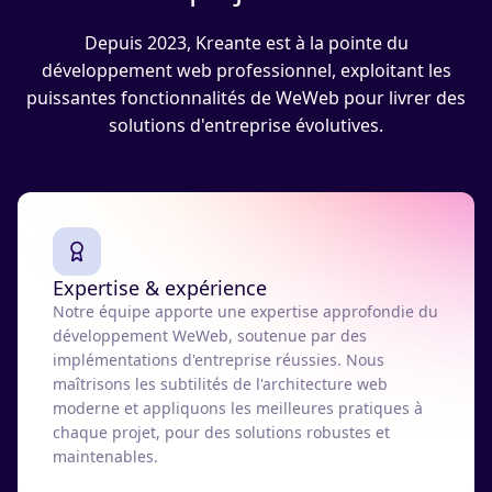
Depuis 2023, Kreante est à la pointe du
développement web professionnel, exploitant les
puissantes fonctionnalités de WeWeb pour livrer des
solutions d'entreprise évolutives.
Expertise & expérience
Notre équipe apporte une expertise approfondie du
développement WeWeb, soutenue par des
implémentations d'entreprise réussies. Nous
maîtrisons les subtilités de l'architecture web
moderne et appliquons les meilleures pratiques à
chaque projet, pour des solutions robustes et
maintenables.