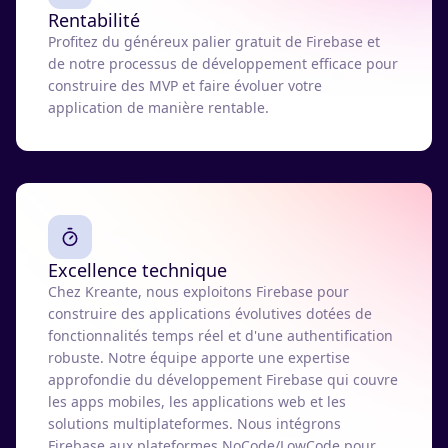
Rentabilité
Profitez du généreux palier gratuit de Firebase et
de notre processus de développement efficace pour
construire des MVP et faire évoluer votre
application de manière rentable.
Excellence technique
Chez Kreante, nous exploitons Firebase pour
construire des applications évolutives dotées de
fonctionnalités temps réel et d'une authentification
robuste. Notre équipe apporte une expertise
approfondie du développement Firebase qui couvre
les apps mobiles, les applications web et les
solutions multiplateformes. Nous intégrons
Firebase aux plateformes NoCode/LowCode pour