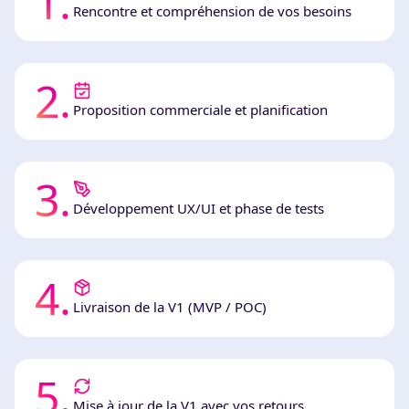
1
.
Rencontre et compréhension de vos besoins
2
.
Proposition commerciale et planification
3
.
Développement UX/UI et phase de tests
4
.
Livraison de la V1 (MVP / POC)
5
.
Mise à jour de la V1 avec vos retours