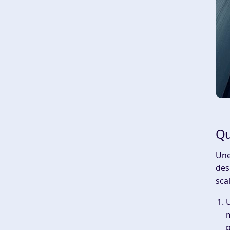
Qu
Une
des
sca
m
p