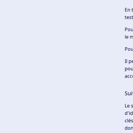
En 
tes
Pou
le 
Pou
Il 
pou
acc
Sui
Le 
d'i
clé
don