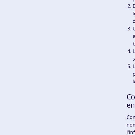
D
l
o
U
e
b
L
s
L
p
l
Co
en
Com
nom
l'i