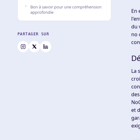
Bon à savoir pour une compréhension
En 
approfondie
l'e
du 
no 
PARTAGER SUR
con
Dé
La 
cro
con
des
NoC
et 
gar
exi