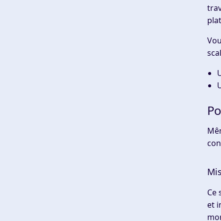
tra
pla
Vou
sca
U
Po
Mêm
con
Mis
Ce 
et 
mon