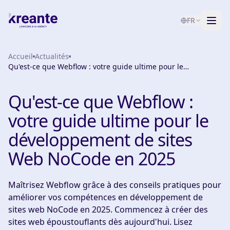
FR
Accueil
Services
Actualités
Qu'est-ce que Webflow : votre guide ultime pour le
développement de sites Web NoCode en 2025
Blog
NOUVEAU
Qu'est-ce que Webflow :
À propos
votre guide ultime pour le
Test de maturité IA
développement de sites
Web NoCode en 2025
Contact
Maîtrisez Webflow grâce à des conseils pratiques pour
améliorer vos compétences en développement de
sites web NoCode en 2025. Commencez à créer des
sites web époustouflants dès aujourd'hui. Lisez