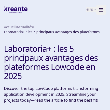
FR
Accueil
Services
Actualités
Laboratoria+ : les 5 principaux avantages des plateformes
Lowcode en 2025
Blog
NOUVEAU
Laboratoria+ : les 5
À propos
principaux avantages des
Test de maturité IA
plateformes Lowcode en
2025
Contact
Discover the top LowCode platforms transforming
application development in 2025. Streamline your
projects today—read the article to find the best fit!