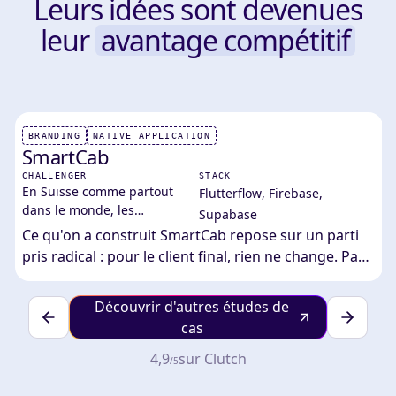
Leurs idées sont devenues
leur
avantage compétitif
BRANDING
NATIVE APPLICATION
SmartCab
CHALLENGER
STACK
En Suisse comme partout
Flutterflow
,
Firebase
,
dans le monde, les
Supabase
chauffeurs de taxi
Ce qu'on a construit SmartCab repose sur un parti
indépendants subissent la
pris radical : pour le client final, rien ne change. Pas
même réalité : des
de nouvelle app à télécharger, pas de compte à créer,
plateformes de transport à la
pas d'interface à apprendre. Il envoie un message
demande qui fixent les tarifs,
Découvrir d'autres études de
WhatsApp à son chauffeur, comme il l'a toujours fait.
imposent leurs règles, et…
cas
Derrière ce message, une machine complète se met
4,9
sur Clutch
en route : un moteur IA traite la demande, calcule le
/5
trajet, confirme la réservation et déclenche la