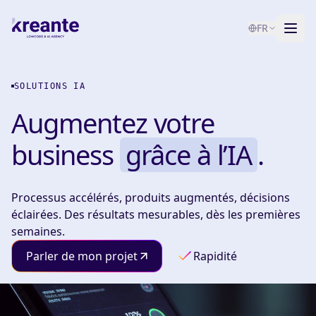
FR
Services
SOLUTIONS IA
Blog
Augmentez votre
NOUVEAU
À propos
business
grâce à l’IA
.
Test de maturité IA
Processus accélérés, produits augmentés, décisions
Contact
éclairées. Des résultats mesurables, dès les premières
semaines.
Parler de mon projet
Rapidité