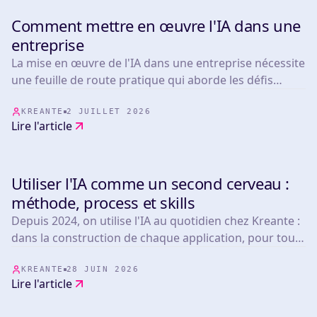
Comment mettre en œuvre l'IA dans une
TOOLS
entreprise
La mise en œuvre de l'IA dans une entreprise nécessite
une feuille de route pratique qui aborde les défis
opérationnels réels.
KREANTE
2 JUILLET 2026
Lire l'article
Utiliser l'IA comme un second cerveau :
TOOLS
méthode, process et skills
Depuis 2024, on utilise l'IA au quotidien chez Kreante :
dans la construction de chaque application, pour tous
nos clients. Aujourd'hui, que les produits qu'on
développe embarquent de l'IA ou non, toute l'équipe
KREANTE
28 JUIN 2026
Lire l'article
bénéficie de notre maîtrise de ces outils.