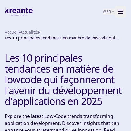
FR
Accueil
Services
Actualités
Les 10 principales tendances en matière de lowcode qui
façonneront l'avenir du développement d'applications en
Blog
NOUVEAU
2025
Les 10 principales
À propos
tendances en matière de
Test de maturité IA
lowcode qui façonneront
l'avenir du développement
Contact
d'applications en 2025
Explore the latest Low-Code trends transforming
application development. Discover insights that can
enhance your strategy and drive innovation. Read