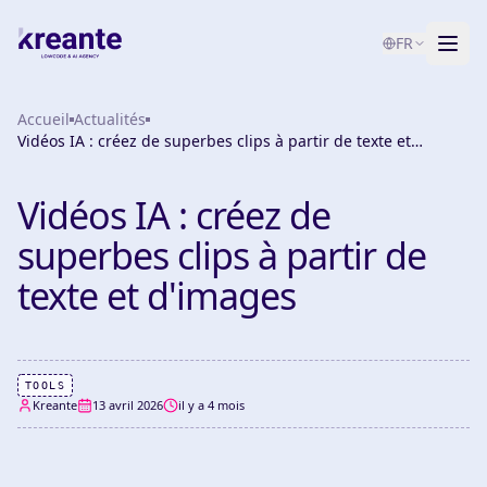
FR
Accueil
Services
Actualités
Vidéos IA : créez de superbes clips à partir de texte et
d'images
Blog
NOUVEAU
Vidéos IA : créez de
À propos
superbes clips à partir de
Test de maturité IA
texte et d'images
Contact
TOOLS
Kreante
13 avril 2026
il y a 4 mois