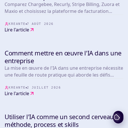
sélection 2026
Comparez Chargebee, Recurly, Stripe Billing, Zuora et
Maxio et choisissez la plateforme de facturation
adaptée à votre principal risque opérationnel.
KREANTE
7 AOÛT 2026
Lire l'article
Comment mettre en œuvre l'IA dans une
TOOLS
entreprise
La mise en œuvre de l'IA dans une entreprise nécessite
une feuille de route pratique qui aborde les défis
opérationnels réels.
KREANTE
2 JUILLET 2026
Lire l'article
Utiliser l'IA comme un second cerveau :
TOOLS
méthode, process et skills