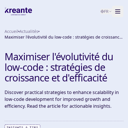
FR
Accueil
Services
Actualités
Maximiser l'évolutivité du low-code : stratégies de croissance
et d'efficacité
Blog
NOUVEAU
Maximiser l'évolutivité du
À propos
low-code : stratégies de
Test de maturité IA
croissance et d'efficacité
Contact
Discover practical strategies to enhance scalability in
low-code development for improved growth and
efficiency. Read the article for actionable insights.
INSIGHTS & TIPS