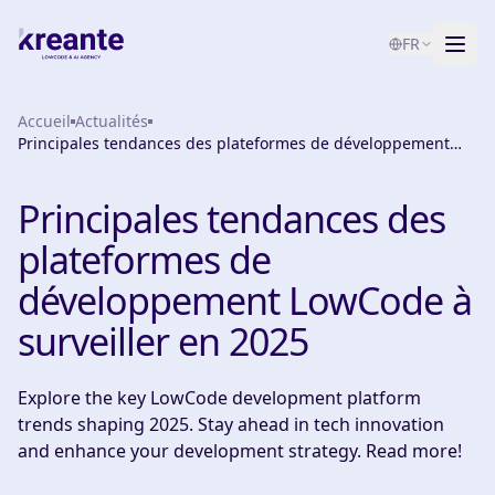
FR
Accueil
Services
Actualités
Principales tendances des plateformes de développement
LowCode à surveiller en 2025
Blog
NOUVEAU
Principales tendances des
À propos
plateformes de
Test de maturité IA
développement LowCode à
surveiller en 2025
Contact
Explore the key LowCode development platform
trends shaping 2025. Stay ahead in tech innovation
and enhance your development strategy. Read more!