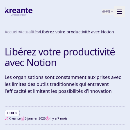
FR
Accueil
Services
Actualités
Libérez votre productivité avec Notion
Blog
NOUVEAU
Libérez votre productivité
À propos
avec Notion
Test de maturité IA
Les organisations sont constamment aux prises avec
les limites des outils traditionnels qui entravent
Contact
l'efficacité et limitent les possibilités d'innovation
TOOLS
Kreante
5 janvier 2026
il y a 7 mois