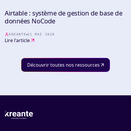
Airtable : système de gestion de base de
TOOLS
données NoCode
KREANTE
11 MAI 2026
Lire l'article
Découvrir toutes nos ressources