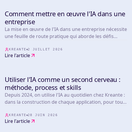
Comment mettre en œuvre l'IA dans une
TOOLS
entreprise
La mise en œuvre de l'IA dans une entreprise nécessite
une feuille de route pratique qui aborde les défis
opérationnels réels.
KREANTE
2 JUILLET 2026
Lire l'article
Utiliser l'IA comme un second cerveau :
TOOLS
méthode, process et skills
Depuis 2024, on utilise l'IA au quotidien chez Kreante :
dans la construction de chaque application, pour tous
nos clients. Aujourd'hui, que les produits qu'on
développe embarquent de l'IA ou non, toute l'équipe
KREANTE
28 JUIN 2026
Lire l'article
bénéficie de notre maîtrise de ces outils.