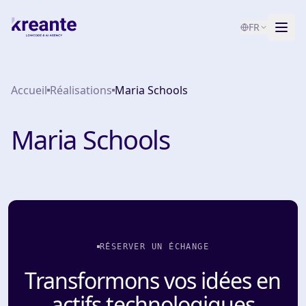
FR
Services
Accueil
Réalisations
Maria Schools
Blog
NOUVEAU
Maria Schools
À propos
Test de maturité IA
Contact
RÉSERVER UN ÉCHANGE
Transformons vos idées en
actifs technologiques