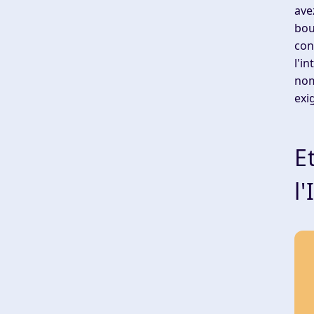
ave
bou
con
l'i
nom
exi
E
l