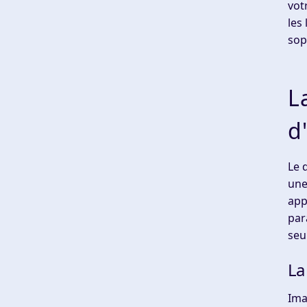
vot
les
sop
L
d
Le 
une
app
par
seu
La
Ima