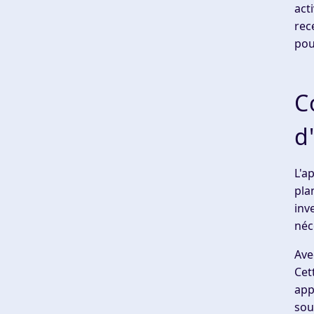
act
rec
pou
C
d
L'a
pla
inv
néc
Ave
Cet
app
sou