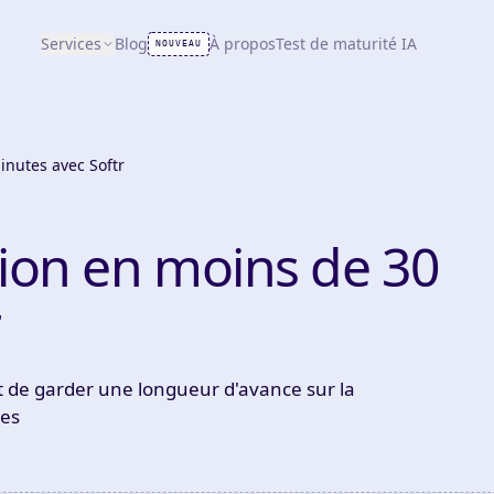
Services
Blog
À propos
Test de maturité IA
NOUVEAU
inutes avec Softr
tion en moins de 30
r
t de garder une longueur d'avance sur la
ées