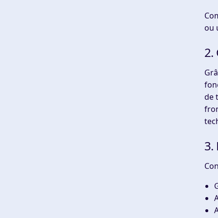
Com
ou 
2.
Grâ
fon
de 
fro
tec
3.
Con
G
A
A