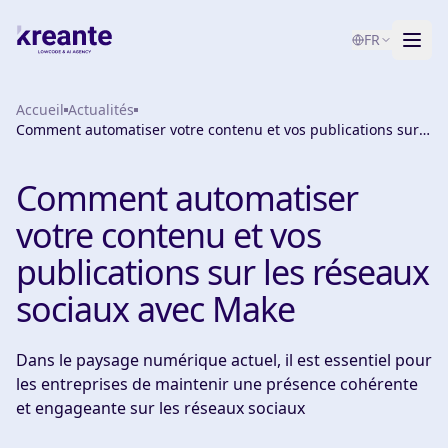
FR
Accueil
Services
Actualités
Comment automatiser votre contenu et vos publications sur
les réseaux sociaux avec Make
Blog
NOUVEAU
Comment automatiser
À propos
votre contenu et vos
Test de maturité IA
publications sur les réseaux
sociaux avec Make
Contact
Dans le paysage numérique actuel, il est essentiel pour
les entreprises de maintenir une présence cohérente
et engageante sur les réseaux sociaux