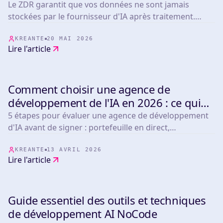
pour utiliser l'IA ?
Le ZDR garantit que vos données ne sont jamais
stockées par le fournisseur d'IA après traitement.
Framework pour décider quand vous en avez vraiment
besoin (4 cas critiques vs 5 cas overkill) avec
KREANTE
20 MAI 2026
Lire l'article
comparatif Anthropic, OpenAI/Azure, Mistral,
OpenRouter, LLM Bay et Infomania.
Comment choisir une agence de
INSIGHTS & TIPS
développement de l'IA en 2026 : ce qui
compte vraiment
5 étapes pour évaluer une agence de développement
d'IA avant de signer : portefeuille en direct,
certifications technologiques, délais réalistes,
conditions post-lancement et benchmarks de prix
KREANTE
13 AVRIL 2026
Lire l'article
pour plus de 265 projets.
Guide essentiel des outils et techniques
INSIGHTS & TIPS
de développement AI NoCode