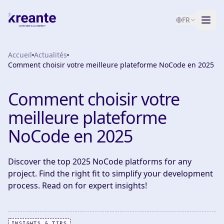
FR
Accueil
Services
Actualités
Comment choisir votre meilleure plateforme NoCode en 2025
Blog
NOUVEAU
Comment choisir votre
À propos
meilleure plateforme
Test de maturité IA
NoCode en 2025
Contact
Discover the top 2025 NoCode platforms for any
project. Find the right fit to simplify your development
process. Read on for expert insights!
INSIGHTS & TIPS