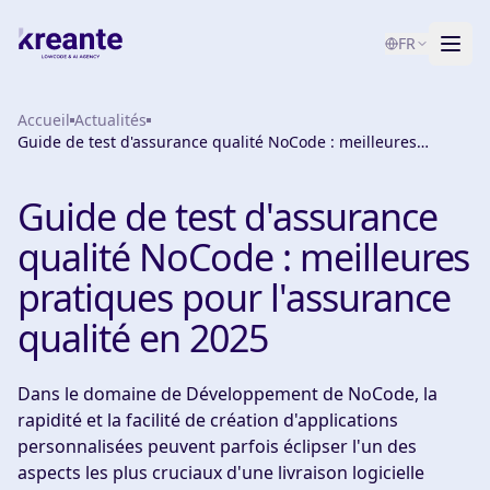
FR
Accueil
Services
Actualités
Guide de test d'assurance qualité NoCode : meilleures
pratiques pour l'assurance qualité en 2025
Blog
NOUVEAU
Guide de test d'assurance
À propos
qualité NoCode : meilleures
Test de maturité IA
pratiques pour l'assurance
qualité en 2025
Contact
Dans le domaine de Développement de NoCode, la
rapidité et la facilité de création d'applications
personnalisées peuvent parfois éclipser l'un des
aspects les plus cruciaux d'une livraison logicielle