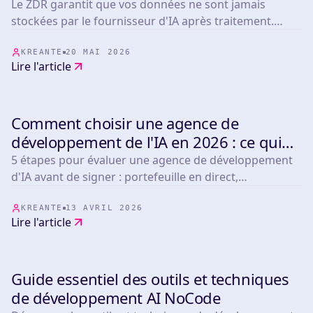
pour utiliser l'IA ?
Le ZDR garantit que vos données ne sont jamais
stockées par le fournisseur d'IA après traitement.
Framework pour décider quand vous en avez vraiment
besoin (4 cas critiques vs 5 cas overkill) avec
KREANTE
20 MAI 2026
Lire l'article
comparatif Anthropic, OpenAI/Azure, Mistral,
OpenRouter, LLM Bay et Infomania.
Comment choisir une agence de
INSIGHTS & TIPS
développement de l'IA en 2026 : ce qui
compte vraiment
5 étapes pour évaluer une agence de développement
d'IA avant de signer : portefeuille en direct,
certifications technologiques, délais réalistes,
conditions post-lancement et benchmarks de prix
KREANTE
13 AVRIL 2026
Lire l'article
pour plus de 265 projets.
Guide essentiel des outils et techniques
INSIGHTS & TIPS
de développement AI NoCode