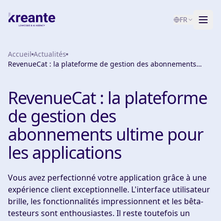
FR
Accueil
Services
Actualités
RevenueCat : la plateforme de gestion des abonnements
ultime pour les applications
Blog
NOUVEAU
RevenueCat : la plateforme
À propos
de gestion des
Test de maturité IA
abonnements ultime pour
les applications
Contact
Vous avez perfectionné votre application grâce à une
expérience client exceptionnelle. L'interface utilisateur
brille, les fonctionnalités impressionnent et les bêta-
testeurs sont enthousiastes. Il reste toutefois un