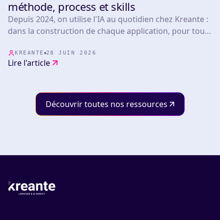
TOOLS
méthode, process et skills
Depuis 2024, on utilise l'IA au quotidien chez Kreante :
dans la construction de chaque application, pour tous
nos clients. Aujourd'hui, que les produits qu'on
développe embarquent de l'IA ou non, toute l'équipe
KREANTE
28 JUIN 2026
Lire l'article
bénéficie de notre maîtrise de ces outils.
Découvrir toutes nos ressources