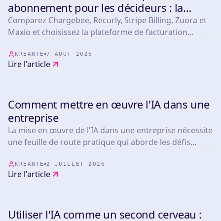
TOOLS
abonnement pour les décideurs : la
sélection 2026
Comparez Chargebee, Recurly, Stripe Billing, Zuora et
Maxio et choisissez la plateforme de facturation
adaptée à votre principal risque opérationnel.
KREANTE
7 AOÛT 2026
Lire l'article
Comment mettre en œuvre l'IA dans une
TOOLS
entreprise
La mise en œuvre de l'IA dans une entreprise nécessite
une feuille de route pratique qui aborde les défis
opérationnels réels.
KREANTE
2 JUILLET 2026
Lire l'article
Utiliser l'IA comme un second cerveau :