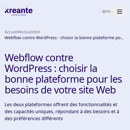
FR
Accueil
Services
Actualités
Webflow contre WordPress : choisir la bonne plateforme pour
les besoins de votre site Web
Blog
NOUVEAU
Webflow contre
À propos
WordPress : choisir la
Test de maturité IA
bonne plateforme pour les
besoins de votre site Web
Contact
Les deux plateformes offrent des fonctionnalités et
des capacités uniques, répondant à des besoins et à
des préférences différents