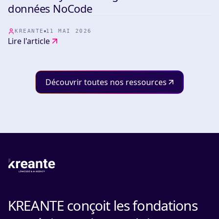
TOOLS
données NoCode
KREANTE
11 MAI 2026
Lire l'article
Découvrir toutes nos ressources
KREANTE conçoit les fondations