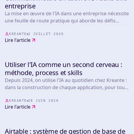
TOOLS
entreprise
La mise en œuvre de l'IA dans une entreprise nécessite
une feuille de route pratique qui aborde les défis
opérationnels réels.
KREANTE
2 JUILLET 2026
Lire l'article
Utiliser l'IA comme un second cerveau :
TOOLS
méthode, process et skills
Depuis 2024, on utilise l'IA au quotidien chez Kreante :
dans la construction de chaque application, pour tous
nos clients. Aujourd'hui, que les produits qu'on
développe embarquent de l'IA ou non, toute l'équipe
KREANTE
28 JUIN 2026
Lire l'article
bénéficie de notre maîtrise de ces outils.
Airtable : système de gestion de base de